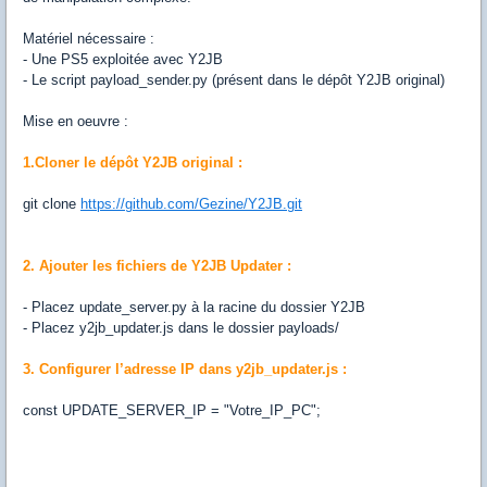
Matériel nécessaire :
- Une PS5 exploitée avec Y2JB
- Le script payload_sender.py (présent dans le dépôt Y2JB original)
Mise en oeuvre :
1.Cloner le dépôt Y2JB original :
git clone
https://github.com/Gezine/Y2JB.git
2. Ajouter les fichiers de Y2JB Updater :
- Placez update_server.py à la racine du dossier Y2JB
- Placez y2jb_updater.js dans le dossier payloads/
3. Configurer l’adresse IP dans y2jb_updater.js :
const UPDATE_SERVER_IP = "Votre_IP_PC";