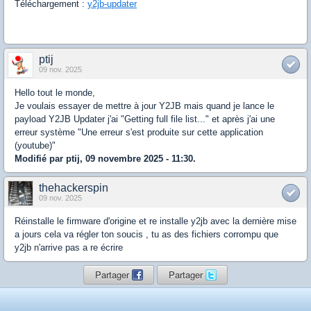
Téléchargement :
y2jb-updater
ptij
09 nov. 2025
Hello tout le monde,
Je voulais essayer de mettre à jour Y2JB mais quand je lance le
payload Y2JB Updater j'ai "Getting full file list..." et après j'ai une
erreur système "Une erreur s'est produite sur cette application
(youtube)"
Modifié par ptij, 09 novembre 2025 - 11:30.
thehackerspin
09 nov. 2025
Réinstalle le firmware d'origine et re installe y2jb avec la dernière mise
a jours cela va régler ton soucis , tu as des fichiers corrompu que
y2jb n'arrive pas a re écrire
Partager
Partager