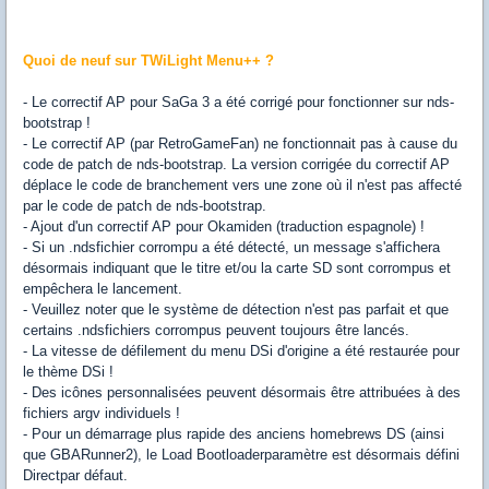
Quoi de neuf sur TWiLight Menu++ ?
- Le correctif AP pour SaGa 3 a été corrigé pour fonctionner sur nds-
bootstrap !
- Le correctif AP (par RetroGameFan) ne fonctionnait pas à cause du
code de patch de nds-bootstrap. La version corrigée du correctif AP
déplace le code de branchement vers une zone où il n'est pas affecté
par le code de patch de nds-bootstrap.
- Ajout d'un correctif AP pour Okamiden (traduction espagnole) !
- Si un .ndsfichier corrompu a été détecté, un message s'affichera
désormais indiquant que le titre et/ou la carte SD sont corrompus et
empêchera le lancement.
- Veuillez noter que le système de détection n'est pas parfait et que
certains .ndsfichiers corrompus peuvent toujours être lancés.
- La vitesse de défilement du menu DSi d'origine a été restaurée pour
le thème DSi !
- Des icônes personnalisées peuvent désormais être attribuées à des
fichiers argv individuels !
- Pour un démarrage plus rapide des anciens homebrews DS (ainsi
que GBARunner2), le Load Bootloaderparamètre est désormais défini
Directpar défaut.