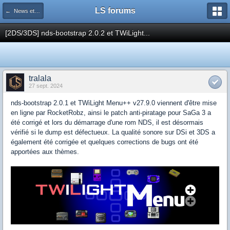
LS forums
← News et actualités postées sur LS
[2DS/3DS] nds-bootstrap 2.0.2 et TWiLight...
tralala
27 sept. 2024
nds-bootstrap 2.0.1 et TWiLight Menu++ v27.9.0 viennent d'être mise
en ligne par RocketRobz, ainsi le patch anti-piratage pour SaGa 3 a
été corrigé et lors du démarrage d'une rom NDS, il est désormais
vérifié si le dump est défectueux. La qualité sonore sur DSi et 3DS a
également été corrigée et quelques corrections de bugs ont été
apportées aux thèmes.