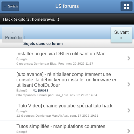
LS forums
← Switch
Hack (exploits, homebrews...)
«
Suivant
Précédent
»
Sujets dans ce forum
Installer un jeu via DBI en utilisant un Mac
Épinglé
9 réponses: Dernier par Eliza_Ford, nov. 29 2025 11:17
[tuto avancé] - réinitialiser complètement une
console, la débricker ou installer un firmware en
utilisant ChoiDuJour
41 pages
Épinglé
804 réponses: Dernier par Eliza_Ford, nov. 22 2025 14:34
[Tuto Video] chaine youtube spécial tuto hack
Épinglé
12 réponses: Dernier par ManiAk Avci, sept. 17 2025 19:51
Tutos simplifiés - manipulations courantes
Épinglé