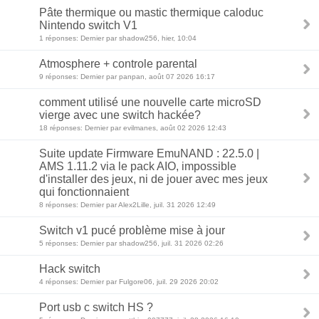
Pâte thermique ou mastic thermique caloduc
Nintendo switch V1
1 réponses: Dernier par shadow256, hier, 10:04
Atmosphere + controle parental
9 réponses: Dernier par panpan, août 07 2026 16:17
comment utilisé une nouvelle carte microSD
vierge avec une switch hackée?
18 réponses: Dernier par evilmanes, août 02 2026 12:43
Suite update Firmware EmuNAND : 22.5.0 |
AMS 1.11.2 via le pack AIO, impossible
d'installer des jeux, ni de jouer avec mes jeux
qui fonctionnaient
8 réponses: Dernier par Alex2Lille, juil. 31 2026 12:49
Switch v1 pucé problème mise à jour
5 réponses: Dernier par shadow256, juil. 31 2026 02:26
Hack switch
4 réponses: Dernier par Fulgore06, juil. 29 2026 20:02
Port usb c switch HS ?