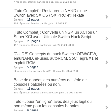
7 réponses: Dernier par coeddie11, juin 19 2025 11:56
[Tuto Complet] : Restaurer la NAND d'une
Switch avec SX OS / SX PRO et Hekate
11 pages
Épinglé
202 réponses: Dernier par Pur, juin 18 2025 22:14
[Tuto Complet] : Convertir un NSP, un XCI ou un
Super XCI avec Ultimate Switch Hack Script
21 pages
Épinglé
417 réponses: Dernier par kimino, juil. 22 2024 23:11
[GUIDE] Concepts du hack Switch : OFW/CFW,
emuNAND, eFuses, autoRCM, SoC Tegra X1 et
exploit RCM
5 pages
Épinglé
86 réponses: Dernier par Tom31100, janv. 05 2024 21:38
Base de donées des numéros de série de
consoles patchées ou non.
11 pages
Épinglé
205 réponses: Dernier par shadow256, janv. 31 2023 20:04
Tuto - Jouer "en ligne" avec des jeux legit ou
non même pour les consoles bannies
6 pages
Épinglé