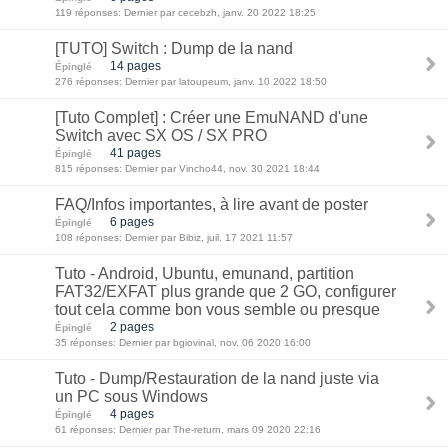
119 réponses: Dernier par cecebzh, janv. 20 2022 18:25
[TUTO] Switch : Dump de la nand
14 pages
Épinglé
276 réponses: Dernier par latoupeum, janv. 10 2022 18:50
[Tuto Complet] : Créer une EmuNAND d'une
Switch avec SX OS / SX PRO
41 pages
Épinglé
815 réponses: Dernier par Vincho44, nov. 30 2021 18:44
FAQ/Infos importantes, à lire avant de poster
6 pages
Épinglé
108 réponses: Dernier par Bibiz, juil. 17 2021 11:57
Tuto - Android, Ubuntu, emunand, partition
FAT32/EXFAT plus grande que 2 GO, configurer
tout cela comme bon vous semble ou presque
2 pages
Épinglé
35 réponses: Dernier par bgiovinal, nov. 06 2020 16:00
Tuto - Dump/Restauration de la nand juste via
un PC sous Windows
4 pages
Épinglé
61 réponses: Dernier par The-return, mars 09 2020 22:16