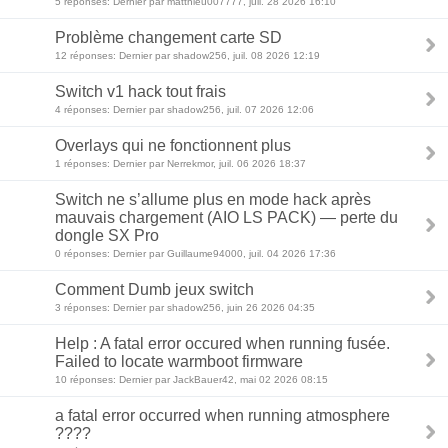
5 réponses: Dernier par matthieu007777, juil. 28 2026 16:10
Problème changement carte SD
12 réponses: Dernier par shadow256, juil. 08 2026 12:19
Switch v1 hack tout frais
4 réponses: Dernier par shadow256, juil. 07 2026 12:06
Overlays qui ne fonctionnent plus
1 réponses: Dernier par Nerrekmor, juil. 06 2026 18:37
Switch ne s’allume plus en mode hack après
mauvais chargement (AIO LS PACK) — perte du
dongle SX Pro
0 réponses: Dernier par Guillaume94000, juil. 04 2026 17:36
Comment Dumb jeux switch
3 réponses: Dernier par shadow256, juin 26 2026 04:35
Help : A fatal error occured when running fusée.
Failed to locate warmboot firmware
10 réponses: Dernier par JackBauer42, mai 02 2026 08:15
a fatal error occurred when running atmosphere
????